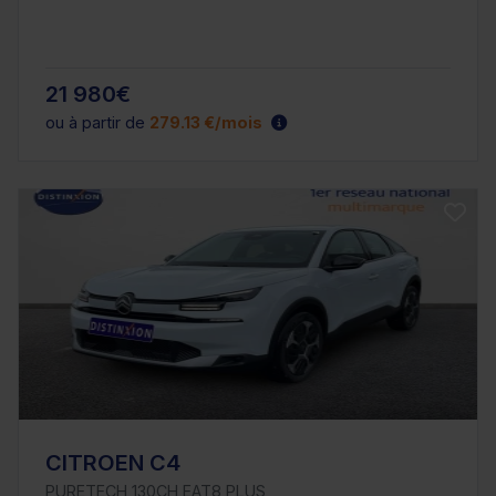
21 980€
ou à partir de
279.13 €/mois
CITROEN C4
PURETECH 130CH EAT8 PLUS