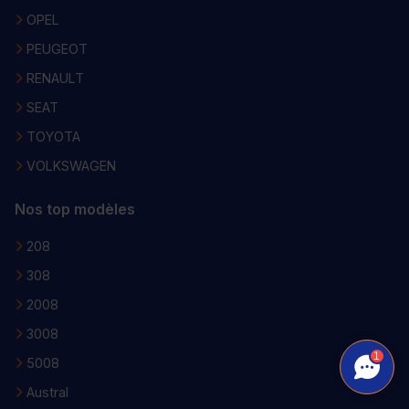
OPEL
PEUGEOT
RENAULT
SEAT
TOYOTA
VOLKSWAGEN
Nos top modèles
208
308
2008
3008
1
5008
Austral