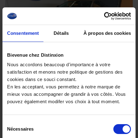
Consentement
Détails
À propos des cookies
Bievenue chez Distinxion
CITROEN C4
Nous accordons beaucoup d'importance à votre
HYBRID 145 E-DCS6 PLUS
satisfaction et menons notre politique de gestions des
9700 km - 2025 - Essence Hybride - Boîte
cookies dans ce souci constant.
auto
En les acceptant, vous permettez à notre marque de
mieux vous accompagner de grandir à vos côtés. Vous
pouvez également modifer vos choix à tout moment.
19 980€
Sélection
ou à partir de
328.63 €/mois
Nécessaires
du
consentement