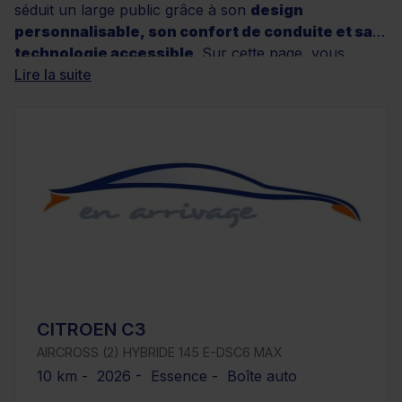
séduit un large public grâce à son
design
personnalisable, son confort de conduite et sa
technologie accessible
. Sur cette page, vous
retrouverez un large choix de Citroën C3 d’occasion,
Lire la suite
avec des finitions variées, des kilométrages réduits et
plusieurs types de motorisations, allant de
l’essence
au diesel
. Chez Distinxion, chaque véhicule est
rigoureusement contrôlé, certifié non accidenté et
bénéficie d’une garantie d’au moins 12 mois. Grâce à
nos services de financement sur mesure, il est facile
de
concrétiser votre projet auto en toute
sérénité
. Explorez dès maintenant nos annonces
pour trouver la C3 faite pour vous !
CITROEN C3
AIRCROSS (2) HYBRIDE 145 E-DSC6 MAX
10 km - 2026 - Essence - Boîte auto