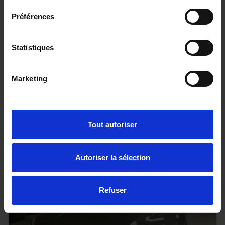
Préférences
Statistiques
CITROEN C3
(4) TURBO 100 BVM6 MAX
Marketing
6751 km - 2025 - Essence - Boîte manuelle
Tout autoriser
16 900€
Autoriser la sélection
ou à partir de
276.76 €/mois
Refuser