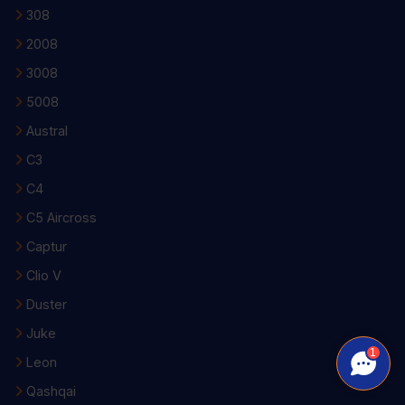
308
2008
3008
5008
Austral
C3
C4
C5 Aircross
Captur
Clio V
Duster
Juke
1
Leon
Qashqai